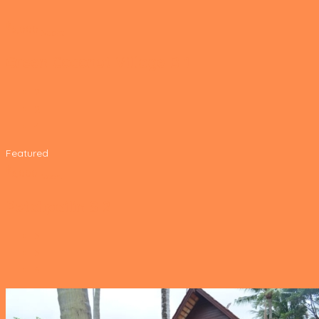
‎฿
5,000
Nacht
Green Coconut Village B 1
2
2
4
Featured
‎฿
6,000
Nacht
Petchpailin S 2
3
3
6