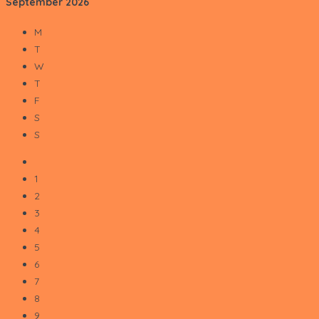
September
2026
M
T
W
T
F
S
S
1
2
3
4
5
6
7
8
9