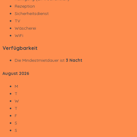
Rezeption
Sicherheitsdienst
TV
Wäscherei
WiFi
Verfügbarkeit
Die Mindestmietdauer ist
3 Nacht
August
2026
M
T
W
T
F
S
S