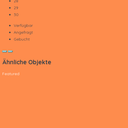
28
29
30
Verfügbar
Angefragt
Gebucht
Ähnliche Objekte
Featured
‎฿
4,500
Nacht
Petchpailin S 5
3
2
5