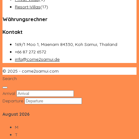
Resort-Villas
(17)
Währungsrechner
Kontakt
169/1 Moo 1, Maenam 84330, Koh Samui, Thailand
+66 87 272 6572
info@come2samui.de
© 2025 - come2samui.com
Search
Arrival
Departure
August
2026
M
T