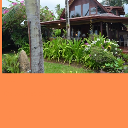
‎฿
5,500
Nacht
The Natives Samui A 8
2
2
4